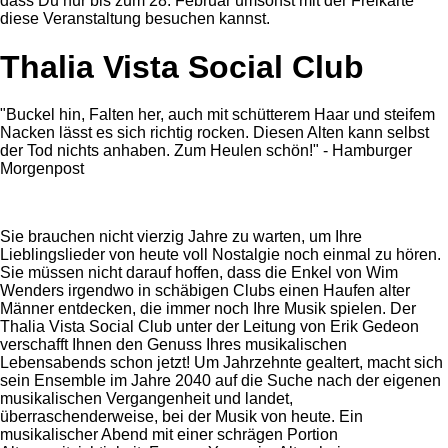
dass Du nur bis zum 28. Februar umsonst mit der Freikarte
diese Veranstaltung besuchen kannst.
Thalia Vista Social Club
"Buckel hin, Falten her, auch mit schütterem Haar und steifem
Nacken lässt es sich richtig rocken. Diesen Alten kann selbst
der Tod nichts anhaben. Zum Heulen schön!" - Hamburger
Morgenpost
Sie brauchen nicht vierzig Jahre zu warten, um Ihre
Lieblingslieder von heute voll Nostalgie noch einmal zu hören.
Sie müssen nicht darauf hoffen, dass die Enkel von Wim
Wenders irgendwo in schäbigen Clubs einen Haufen alter
Männer entdecken, die immer noch Ihre Musik spielen. Der
Thalia Vista Social Club unter der Leitung von Erik Gedeon
verschafft Ihnen den Genuss Ihres musikalischen
Lebensabends schon jetzt! Um Jahrzehnte gealtert, macht sich
sein Ensemble im Jahre 2040 auf die Suche nach der eigenen
musikalischen Vergangenheit und landet,
überraschenderweise, bei der Musik von heute. Ein
musikalischer Abend mit einer schrägen Portion