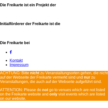
Die Freikarte ist ein Projekt der
Initialförderer der Freikarte ist die
Die Freikarte bei
Kontakt
Impressum
ACHTUNG: Bitte
nicht
zu Veranstaltungsorten gehen, die nicht
auf der Webseite der Freikarte vermerkt sind und
nur
zu
Veranstaltungen, die auch auf der Webseite aufgeführt sind.
ATTENTION: Please do
not
go to venues which are not listed
on the Freikarte website and
only
visit events which are listed
on our website.