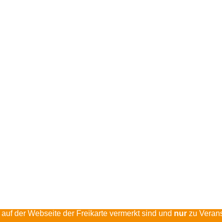
 auf der Webseite der Freikarte vermerkt sind und
nur
zu Verans