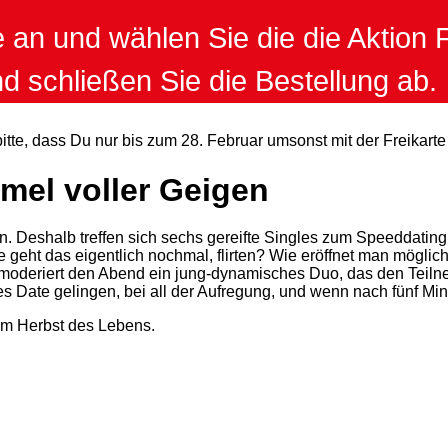
 an und wählen Sie die die Aktion F
 schließen Sie die Bestellung ab.
itte, dass Du nur bis zum 28. Februar umsonst mit der Freikart
mel voller Geigen
uen. Deshalb treffen sich sechs gereifte Singles zum Speeddatin
 geht das eigentlich nochmal, flirten? Wie eröffnet man möglic
oderiert den Abend ein jung-dynamisches Duo, das den Teilne
stes Date gelingen, bei all der Aufregung, und wenn nach fünf Mi
im Herbst des Lebens.