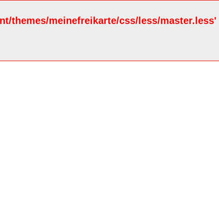
ent/themes/meinefreikarte/css/less/master.less'