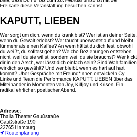
bitte, dass Du nur bis zum 28. Februar umsonst mit der
Freikarte diese Veranstaltung besuchen kannst.
KAPUTT, LIEBEN
Wer sorgt um dich, wenn du krank bist? Wer ist an deiner Seite,
wenn du Gewalt erlebst? Wer taucht unerwartet auf und bleibt
für mehr als einen Kaffee? An wem hältst du dich fest, obwohl
du weißt, du solltest gehen? Welche Beziehungen entstehen
nicht, weil du sie willst, sondern weil du sie brauchst? Wer kickt
dir in den Arsch, wer lässt dich einfach sein? Sind Wahlfamilien
wirklich so gewählt? Und wer bleibt, wenn es hart auf hart
kommt? Über Gespräche mit Freund*innen entwickeln Cy
Linke und Team die Performance KAPUTT, LIEBEN über das
Miteinander in Momenten von Joy, Killjoy und Krisen. Ein
radikal ehrlicher, poetischer Abend.
Adresse:
Thalia Theater Gaußstraße
Gaußstraße 190
22765 Hamburg
Routenplanung