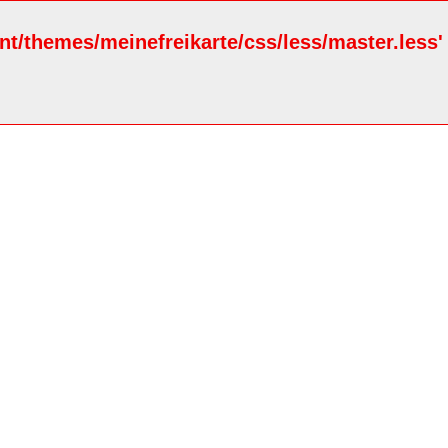
ent/themes/meinefreikarte/css/less/master.less'