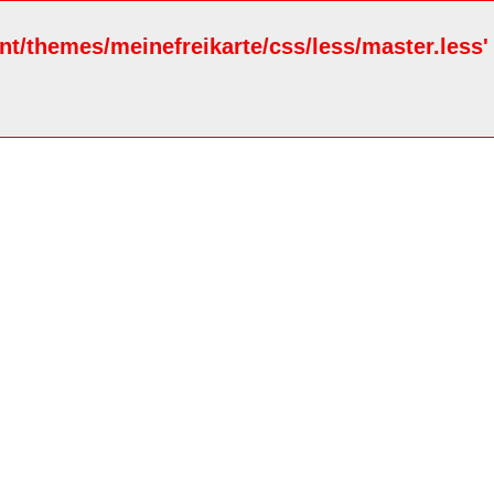
ent/themes/meinefreikarte/css/less/master.less'