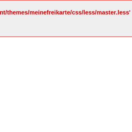
ent/themes/meinefreikarte/css/less/master.less'