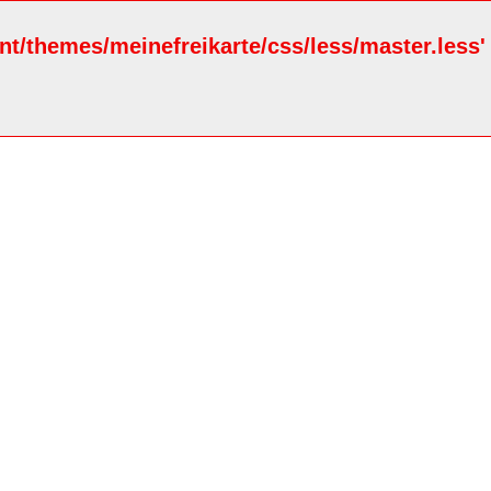
ent/themes/meinefreikarte/css/less/master.less'