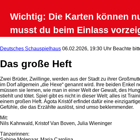
Wichtig: Die Karten können n
musst du beim Einlass vorzei
Deutsches Schauspielhaus
06.02.2026, 19:30 Uhr
Beachte bitt
Das große Heft
Zwei Brüder, Zwillinge, werden aus der Stadt zu ihrer Großmutter
im Dorf allgemein „die Hexe“ genannt wird. Ihre beiden Enkel ne
müssen sie lernen, wie man in einer Welt der Gewalt, des Hun
stiehlt und tötet. Spiel gibt es nicht in dieser Welt; alles ist 
einem großen Heft. Ágota Kristóf erfindet dafür eine einzigartig
Gefühle, die das Erzählte auslöst, sind umso beklemmender.
Mit:
Nils Kahnwald, Kristof Van Boven, Julia Wieninger
Tänzerinnen:
Sabine Molenaar, Maria Carolina