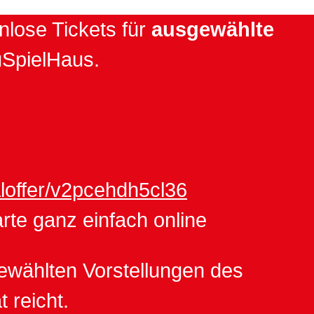
lose Tickets für
ausgewählte
uSpielHaus.
aloffer/v2pcehdh5cl36
rte ganz einfach online
ewählten Vorstellungen des
 reicht.