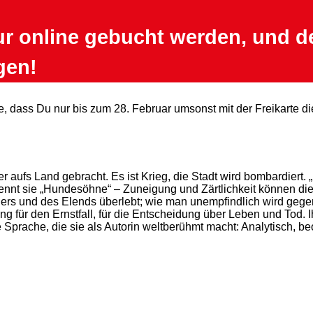
ur online gebucht werden, und d
gen!
e, dass Du nur bis zum 28. Februar umsonst mit der Freikarte 
 aufs Land gebracht. Es ist Krieg, die Stadt wird bombardiert. „
nnt sie „Hundesöhne“ – Zuneigung und Zärtlichkeit können die Ki
gers und des Elends überlebt; wie man unempfindlich wird gege
Training für den Ernstfall, für die Entscheidung über Leben und T
e Sprache, die sie als Autorin weltberühmt macht: Analytisch, be