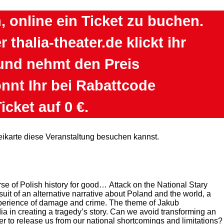
n, online ein Ticket zu buchen.
thalia-theater.de klickt ihr
 und nehmt den Preis
nnt Ihr bei Rabattcode
icket auf 0 €.
eikarte diese Veranstaltung besuchen kannst.
urse of Polish history for good… Attack on the National Stary
suit of an alternative narrative about Poland and the world, a
ve experience of damage and crime. The theme of Jakub
dia in creating a tragedy’s story. Can we avoid transforming an
er to release us from our national shortcomings and limitations?