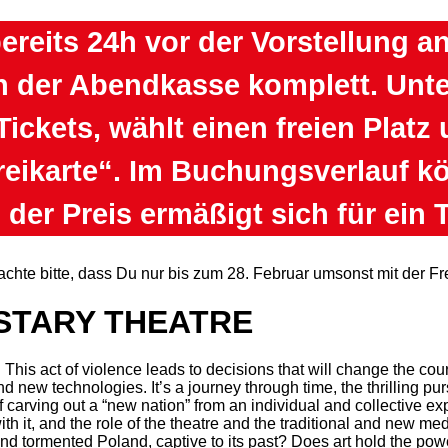
bereits 24h vor der Vorstellung a
 der Abendkasse komplett. Unter 
ckets, wählt einen freien Platz
eikarte“. Im Buchungsverlauf kö
der Preis ermäßigt sich für ein T
chte bitte, dass Du nur bis zum 28. Februar umsonst mit der Fr
STARY THEATRE
. This act of violence leads to decisions that will change the co
d new technologies. It’s a journey through time, the thrilling pur
ale of carving out a “new nation” from an individual and collecti
h it, and the role of the theatre and the traditional and new me
and tormented Poland, captive to its past? Does art hold the pow