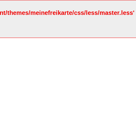
ent/themes/meinefreikarte/css/less/master.less'