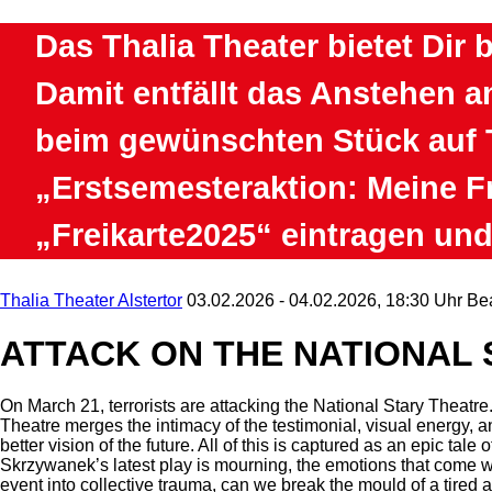
Das Thalia Theater bietet Dir 
Damit entfällt das Anstehen an
beim gewünschten Stück auf Ti
„Erstsemesteraktion: Meine Fr
„Freikarte2025“ eintragen und 
Thalia Theater Alstertor
03.02.2026 - 04.02.2026, 18:30 Uhr
Bea
ATTACK ON THE NATIONAL 
On March 21, terrorists are attacking the National Stary Theatre
Theatre merges the intimacy of the testimonial, visual energy, an
better vision of the future. All of this is captured as an epic t
Skrzywanek’s latest play is mourning, the emotions that come wit
event into collective trauma, can we break the mould of a tired 