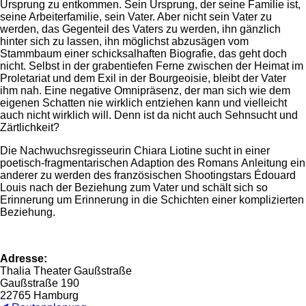
Ursprung zu entkommen. Sein Ursprung, der seine Familie ist,
seine Arbeiterfamilie, sein Vater. Aber nicht sein Vater zu
werden, das Gegenteil des Vaters zu werden, ihn gänzlich
hinter sich zu lassen, ihn möglichst abzusägen vom
Stammbaum einer schicksalhaften Biografie, das geht doch
nicht. Selbst in der grabentiefen Ferne zwischen der Heimat im
Proletariat und dem Exil in der Bourgeoisie, bleibt der Vater
ihm nah. Eine negative Omnipräsenz, der man sich wie dem
eigenen Schatten nie wirklich entziehen kann und vielleicht
auch nicht wirklich will. Denn ist da nicht auch Sehnsucht und
Zärtlichkeit?
Die Nachwuchsregisseurin Chiara Liotine sucht in einer
poetisch-fragmentarischen Adaption des Romans Anleitung ein
anderer zu werden des französischen Shootingstars Édouard
Louis nach der Beziehung zum Vater und schält sich so
Erinnerung um Erinnerung in die Schichten einer komplizierten
Beziehung.
Adresse:
Thalia Theater Gaußstraße
Gaußstraße 190
22765 Hamburg