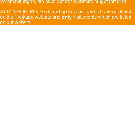
Veranstaltungen, die auch auf der Webseite aufgeführt sind.
ATTENTION: Please do
not
go to venues which are not listed
on the Freikarte website and
only
visit events which are listed
on our website.