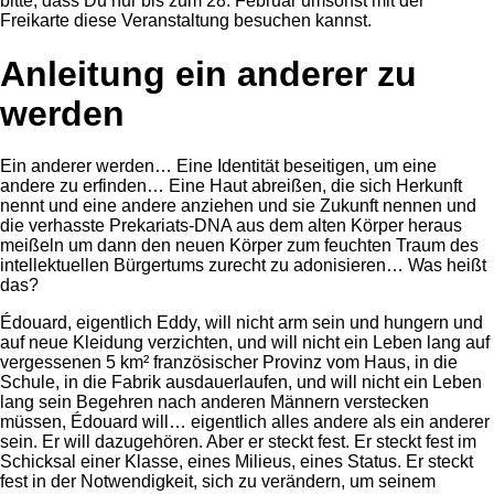
bitte, dass Du nur bis zum 28. Februar umsonst mit der
Freikarte diese Veranstaltung besuchen kannst.
Anleitung ein anderer zu
werden
Ein anderer werden… Eine Identität beseitigen, um eine
andere zu erfinden… Eine Haut abreißen, die sich Herkunft
nennt und eine andere anziehen und sie Zukunft nennen und
die verhasste Prekariats-DNA aus dem alten Körper heraus
meißeln um dann den neuen Körper zum feuchten Traum des
intellektuellen Bürgertums zurecht zu adonisieren… Was heißt
das?
Édouard, eigentlich Eddy, will nicht arm sein und hungern und
auf neue Kleidung verzichten, und will nicht ein Leben lang auf
vergessenen 5 km² französischer Provinz vom Haus, in die
Schule, in die Fabrik ausdauerlaufen, und will nicht ein Leben
lang sein Begehren nach anderen Männern verstecken
müssen, Édouard will… eigentlich alles andere als ein anderer
sein. Er will dazugehören. Aber er steckt fest. Er steckt fest im
Schicksal einer Klasse, eines Milieus, eines Status. Er steckt
fest in der Notwendigkeit, sich zu verändern, um seinem