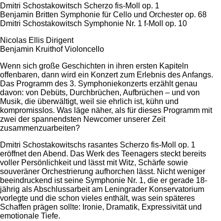
Dmitri Schostakowitsch Scherzo fis-Moll op. 1
Benjamin Britten Symphonie für Cello und Orchester op. 68
Dmitri Schostakowitsch Symphonie Nr. 1 f-Moll op. 10
Nicolas Ellis Dirigent
Benjamin Kruithof Violoncello
Wenn sich große Geschichten in ihren ersten Kapiteln
offenbaren, dann wird ein Konzert zum Erlebnis des Anfangs.
Das Programm des 3. Symphoniekonzerts erzählt genau
davon: von Debüts, Durchbrüchen, Aufbrüchen – und von
Musik, die überwältigt, weil sie ehrlich ist, kühn und
kompromisslos. Was läge näher, als für dieses Programm mit
zwei der spannendsten Newcomer unserer Zeit
zusammenzuarbeiten?
Dmitri Schostakowitschs rasantes Scherzo fis-Moll op. 1
eröffnet den Abend. Das Werk des Teenagers steckt bereits
voller Persönlichkeit und lässt mit Witz, Schärfe sowie
souveräner Orchestrierung aufhorchen lässt. Nicht weniger
beeindruckend ist seine Symphonie Nr. 1, die er gerade 18-
jährig als Abschlussarbeit am Leningrader Konservatorium
vorlegte und die schon vieles enthält, was sein späteres
Schaffen prägen sollte: Ironie, Dramatik, Expressivität und
emotionale Tiefe.