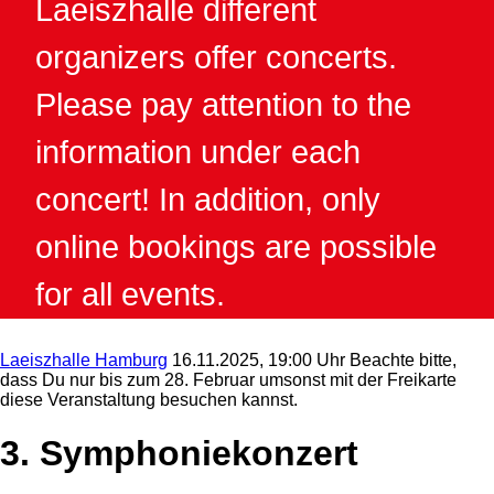
Laeiszhalle different
organizers offer concerts.
Please pay attention to the
information under each
concert! In addition, only
online bookings are possible
for all events.
Laeiszhalle Hamburg
16.11.2025, 19:00 Uhr
Beachte bitte,
dass Du nur bis zum 28. Februar umsonst mit der Freikarte
diese Veranstaltung besuchen kannst.
3. Symphoniekonzert