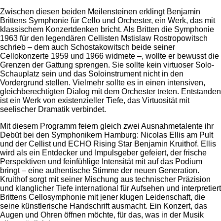
Zwischen diesen beiden Meilensteinen erklingt Benjamin
Brittens Symphonie für Cello und Orchester, ein Werk, das mit
klassischem Konzertdenken bricht. Als Britten die Symphonie
1963 für den legendären Cellisten Mstislaw Rostropowitsch
schrieb – dem auch Schostakowitsch beide seiner
Cellokonzerte 1959 und 1966 widmete –, wollte er bewusst die
Grenzen der Gattung sprengen. Sie sollte kein virtuoser Solo-
Schauplatz sein und das Soloinstrument nicht in den
Vordergrund stellen. Vielmehr sollte es in einen intensiven,
gleichberechtigten Dialog mit dem Orchester treten. Entstanden
ist ein Werk von existenzieller Tiefe, das Virtuosität mit
seelischer Dramatik verbindet.
Mit diesem Programm feiern gleich zwei Ausnahmetalente ihr
Debüt bei den Symphonikern Hamburg: Nicolas Ellis am Pult
und der Cellist und ECHO Rising Star Benjamin Kruithof. Ellis
wird als ein Entdecker und Impulsgeber gefeiert, der frische
Perspektiven und feinfühlige Intensität mit auf das Podium
bringt – eine authentische Stimme der neuen Generation.
Kruithof sorgt mit seiner Mischung aus technischer Präzision
und klanglicher Tiefe international für Aufsehen und interpretiert
Brittens Cellosymphonie mit jener klugen Leidenschaft, die
seine künstlerische Handschrift ausmacht. Ein Konzert, das
Augen und Ohren öffnen möchte, für das, was in der Musik